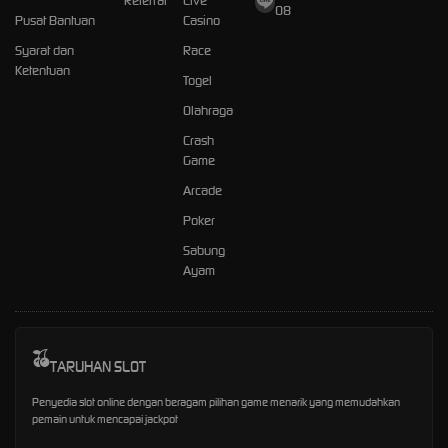
Referral
Live
08
Pusat Bantuan
Casino
Syarat dan
Race
Ketentuan
Togel
Olahraga
Crash
Game
Arcade
Poker
Sabung
Ayam
TARUHAN SLOT
Penyedia slot online dengan beragam pilihan game menarik yang memudahkan
pemain untuk mencapai jackpot