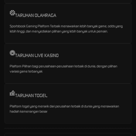
TARUHAN OLAHRAGA
Sportsbook Gaming Platform Terbaik menawarkan lebih banyak game, odds yang
lebih tinggi, dan menyediakan pilihan yang lebih banyak untuk pemain.
TARUHAN LIVE KASINO
Platform Pilihan bagi perusahaan-perusahaan terbaik di dunia, dengan pilihan
variasi game terbanyak
TARUHAN TOGEL
Platform togel yang menarik dari perusahan terbaik di dunia yang menawarkan
hadiah kemenangan besar