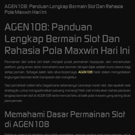
AGEN108: Panduan Lengkap Bermain Slot Dan Rahasia
Pola Maxwin Hari Ini
AGEN108: Panduan
Lengkap Bermain Slot Dan
Rahasia Pola Maxwin Hari Ini
Permainan slot online kini telah menjadi pusat permainan terpopuler, dan menemukan
platform yang aman serta memahami cara bermain dengan bijak adalah kunci utama bagi
setiap pemain. Sebagai salah satu situs terpercaya,
AGEN108
hadir dalam menyediakan
lingkungan bermain lebih transparan dan menghibur.
Tapi pernahkah kalian tahu bagaimana sebenarnya cara kerja mesin slot, dan apakah ada
strategi jitu untuk mengoptimalkan peluang menang? Nah, kali ini kita akan bahas panduan
lengkap bermain slot di AGEN108 serta mencari tahu di balik pola maxwin yang sering dicari
para pemain.
Memahami Dasar Permainan Slot
di AGEN108
Sebelum masuk ke strategi yang lebih mendalam, sangat penting bagi para pemain untuk