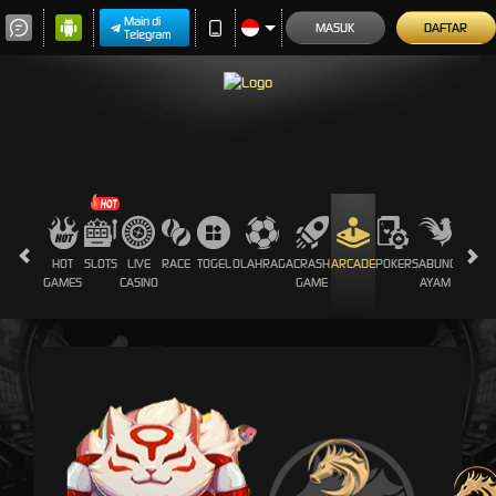
Main di
MASUK
DAFTAR
Telegram
HOT
SLOTS
LIVE
RACE
TOGEL
OLAHRAGA
CRASH
ARCADE
POKER
SABUNG
PROMO
GAMES
CASINO
GAME
AYAM