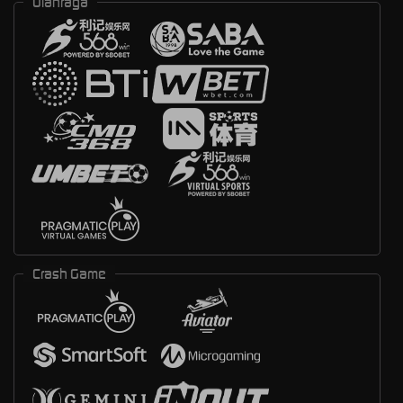
Olahraga
Crash Game