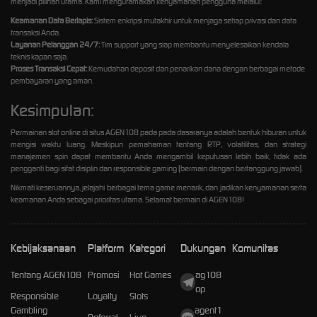
menjadi pilihan utama. Kami mengutamakan kenyamanan pengguna melalui:
Keamanan Data Berlapis:
Sistem enkripsi mutakhir untuk menjaga setiap privasi dan data
transaksi Anda.
Layanan Pelanggan 24/7:
Tim support yang siap membantu menyelesaikan kendala
teknis kapan saja.
Proses Transaksi Cepat:
Kemudahan deposit dan penarikan dana dengan berbagai metode
pembayaran yang aman.
Kesimpulan:
Permainan slot online di situs AGEN108 pada pada dasaranya adalah bentuk hiburan untuk
mengisi waktu luang. Meskipun pemahaman tentang RTP, volatilitas, dan strategi
manajemen spin dapat membantu Anda mengambil keputusan lebih baik, tidak ada
pengganti bagi sifat disiplin dan responsible gaming (bermain dengan bertanggung jawab).
Nikmati keseruannya, jelajahi berbagai tema game menarik, dan jadikan kenyamanan serta
keamanan Anda sebagai prioritas utama. Selamat bermain di AGEN108!
Kebijaksanaan
Platform
Kategori
Dukungan
Komunitas
Tentang AGEN108
Promosi
Hot Games
ag108
op
Responsible
Loyalty
Slots
Gambling
agent1