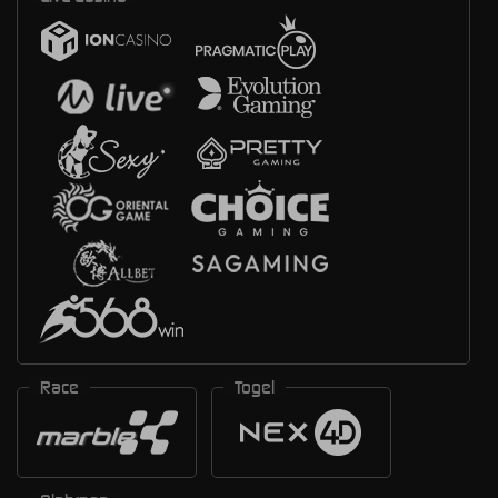
Race
Togel