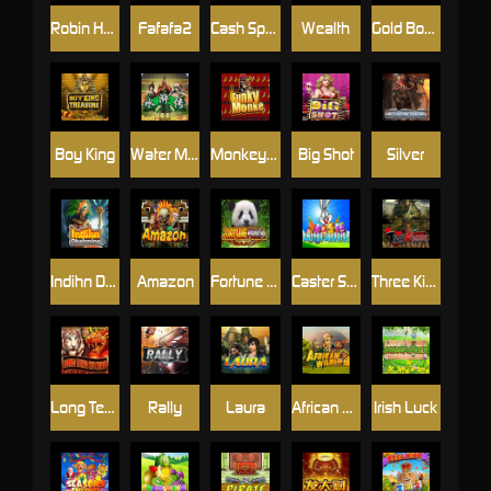
Robin Hood
Fafafa2
Cash Spark
Wealth
Gold Bonanza
Boy King
Water Margin
Monkey Slots
Big Shot
Silver
Indihn Dkehming
Amazon
Fortune Panda
Caster Surprise
Three Kingdoms
Long Teng Hu Xiao
Rally
Laura
African Wildlife
Irish Luck