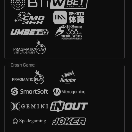
Crash Game