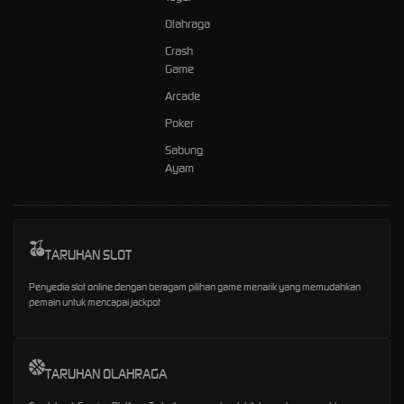
Olahraga
Crash
Game
Arcade
Poker
Sabung
Ayam
TARUHAN SLOT
Penyedia slot online dengan beragam pilihan game menarik yang memudahkan
pemain untuk mencapai jackpot
TARUHAN OLAHRAGA