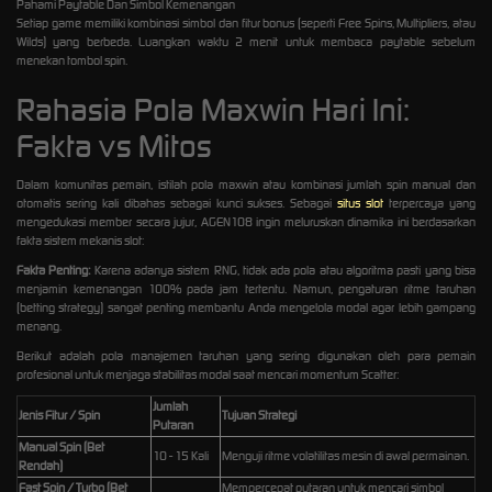
Pahami Paytable Dan Simbol Kemenangan
Setiap game memiliki kombinasi simbol dan fitur bonus (seperti Free Spins, Multipliers, atau
Wilds) yang berbeda. Luangkan waktu 2 menit untuk membaca paytable sebelum
menekan tombol spin.
Rahasia Pola Maxwin Hari Ini:
Fakta vs Mitos
Dalam komunitas pemain, istilah pola maxwin atau kombinasi jumlah spin manual dan
otomatis sering kali dibahas sebagai kunci sukses. Sebagai
situs slot
terpercaya yang
mengedukasi member secara jujur, AGEN108 ingin meluruskan dinamika ini berdasarkan
fakta sistem mekanis slot:
Fakta Penting:
Karena adanya sistem RNG, tidak ada pola atau algoritma pasti yang bisa
menjamin kemenangan 100% pada jam tertentu. Namun, pengaturan ritme taruhan
(betting strategy) sangat penting membantu Anda mengelola modal agar lebih gampang
menang.
Berikut adalah pola manajemen taruhan yang sering digunakan oleh para pemain
profesional untuk menjaga stabilitas modal saat mencari momentum Scatter:
Jumlah
Jenis Fitur / Spin
Tujuan Strategi
Putaran
Manual Spin (Bet
10 - 15 Kali
Menguji ritme volatilitas mesin di awal permainan.
Rendah)
Fast Spin / Turbo (Bet
Mempercepat putaran untuk mencari simbol