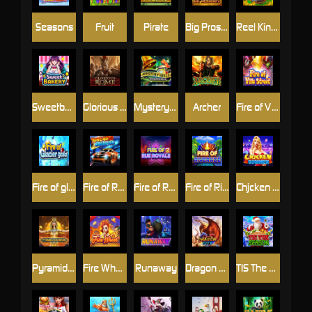
Seasons
Fruit
Pirate
Big Prosperity
Reel King Mega
Sweetbakery
Glorious Rome
Mystery Reels Power Reels
Archer
Fire of Villa Street
Fire of glacier gold
Fire of Route 66
Fire of Rue Royale
Fire of Riverside
Chjcken Djnner
Pyramid Adventure
Fire Wheel
Runaway
Dragon City
TIS The Season