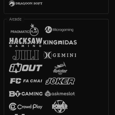
Arcade