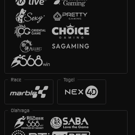
Race
Togel
Olahraga