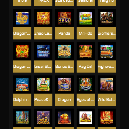
India
T-REX
Sea Captain
Samurai
Tally Ho
Dragon's Riches
Zhao Cai Jin Bao
Panda
Mr.Fido
Brothers Kingdom
Dragon Gold
Great Blue
Bonus Bears
Pay Dirt
Highway King
Dolphin Reef
Peace&Long Life
Dragon
Eyes of Fortune
Wild Buffalo