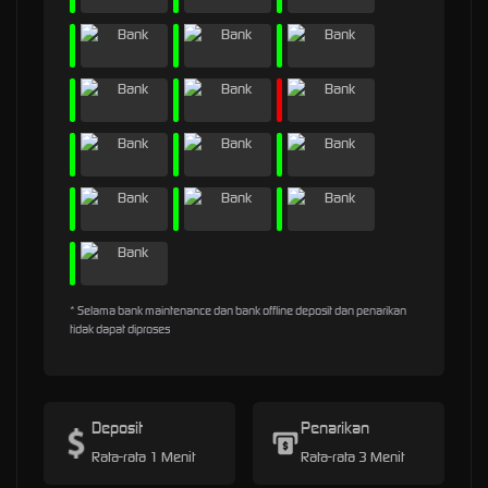
* Selama bank maintenance dan bank offline deposit dan penarikan
tidak dapat diproses
Deposit
Penarikan
Rata-rata 1 Menit
Rata-rata 3 Menit