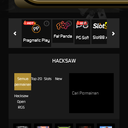
i
i
i
i
i
Facha
Fat Panda
Slot88 x PP
PG Soft
Pragmatic Play
HACKSAW
Semua
Top 20
Slots
New
permainan
Hacksaw
Open
RGS