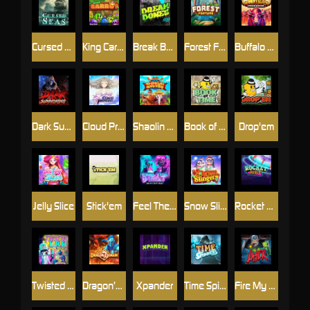
Cursed Seas
King Carrot
Break Bones
Forest Fortune
Buffalo Stack'n'Sync
Dark Summoning
Cloud Princess
Shaolin Master
Book of Time
Drop'em
Jelly Slice
Stick'em
Feel The Beat
Snow Slingers
Rocket Reels
Twisted Lab
Dragon’s Domain
Xpander
Time Spinners
Fire My Laser