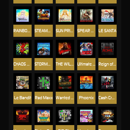
RAINBOW PRINCESS
STEAMRUNNERS
SUN PRINCESS
SPEAR OF ATHENA
LE SANTA
CHAOS CREW 3
STORMBORN
THE WILDWOOD CURSE
Ultimate Slot of America
Reign of Rome
Le Bandit
Rad Maxx
Wanted Dead or a Wild
Phoenix
Cash Crew