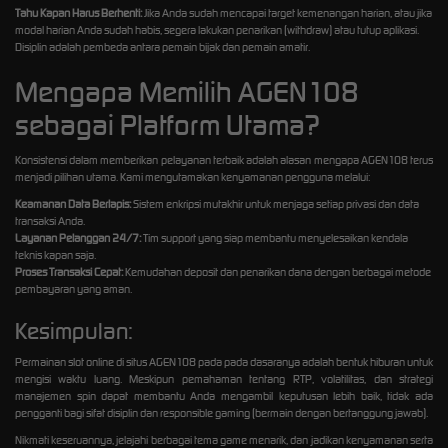
Tahu Kapan Harus Berhenti:
Jika Anda sudah mencapai target kemenangan harian, atau jika
modal harian Anda sudah habis, segera lakukan penarikan (withdraw) atau tutup aplikasi.
Disiplin adalah pembeda antara pemain bijak dan pemain amatir.
Mengapa Memilih AGEN108
sebagai Platform Utama?
Konsistensi dalam memberikan pelayanan terbaik adalah alasan mengapa AGEN108 terus
menjadi pilihan utama. Kami mengutamakan kenyamanan pengguna melalui:
Keamanan Data Berlapis:
Sistem enkripsi mutakhir untuk menjaga setiap privasi dan data
transaksi Anda.
Layanan Pelanggan 24/7:
Tim support yang siap membantu menyelesaikan kendala
teknis kapan saja.
Proses Transaksi Cepat:
Kemudahan deposit dan penarikan dana dengan berbagai metode
pembayaran yang aman.
Kesimpulan:
Permainan slot online di situs AGEN108 pada pada dasaranya adalah bentuk hiburan untuk
mengisi waktu luang. Meskipun pemahaman tentang RTP, volatilitas, dan strategi
manajemen spin dapat membantu Anda mengambil keputusan lebih baik, tidak ada
pengganti bagi sifat disiplin dan responsible gaming (bermain dengan bertanggung jawab).
Nikmati keseruannya, jelajahi berbagai tema game menarik, dan jadikan kenyamanan serta