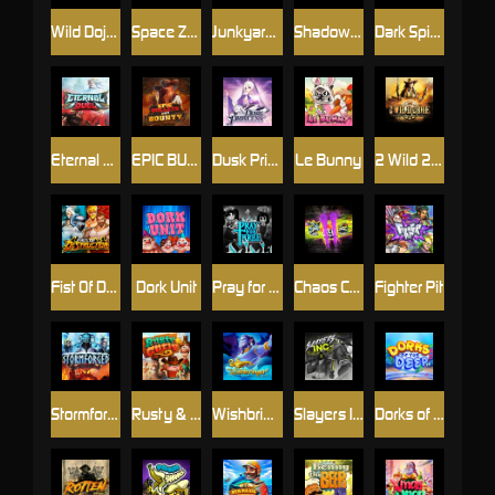
Wild Dojo Strike
Space Zoo
Junkyard Kings
Shadow Strike
Dark Spiral
Eternal Duel
EPIC BULLETS & BOUNTY
Dusk Princess
Le Bunny
2 Wild 2 Die
Fist Of Destruction
Dork Unit
Pray for Three
Chaos Crew 2
Fighter Pit
Stormforged
Rusty & Curly
Wishbringer
Slayers Inc
Dorks of The Deep