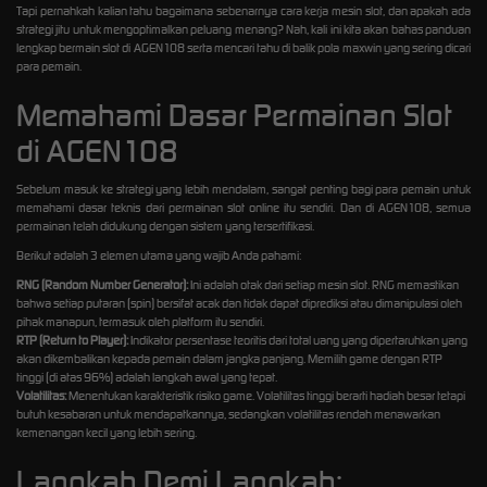
Tapi pernahkah kalian tahu bagaimana sebenarnya cara kerja mesin slot, dan apakah ada
strategi jitu untuk mengoptimalkan peluang menang? Nah, kali ini kita akan bahas panduan
lengkap bermain slot di AGEN108 serta mencari tahu di balik pola maxwin yang sering dicari
para pemain.
Memahami Dasar Permainan Slot
di AGEN108
Sebelum masuk ke strategi yang lebih mendalam, sangat penting bagi para pemain untuk
memahami dasar teknis dari permainan slot online itu sendiri. Dan di AGEN108, semua
permainan telah didukung dengan sistem yang tersertifikasi.
Berikut adalah 3 elemen utama yang wajib Anda pahami:
RNG (Random Number Generator):
Ini adalah otak dari setiap mesin slot. RNG memastikan
bahwa setiap putaran (spin) bersifat acak dan tidak dapat diprediksi atau dimanipulasi oleh
pihak manapun, termasuk oleh platform itu sendiri.
RTP (Return to Player):
Indikator persentase teoritis dari total uang yang dipertaruhkan yang
akan dikembalikan kepada pemain dalam jangka panjang. Memilih game dengan RTP
tinggi (di atas 96%) adalah langkah awal yang tepat.
Volatilitas:
Menentukan karakteristik risiko game. Volatilitas tinggi berarti hadiah besar tetapi
butuh kesabaran untuk mendapatkannya, sedangkan volatilitas rendah menawarkan
kemenangan kecil yang lebih sering.
Langkah Demi Langkah: