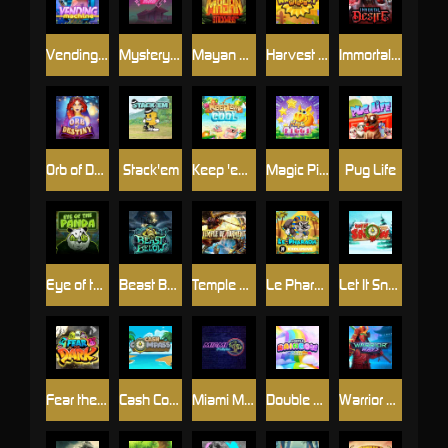
Vending Machine
Mystery Motel
Mayan Stackways
Harvest Wilds
Immortal Desire
Orb of Destiny
Stack'em
Keep 'em Cool
Magic Piggy
Pug Life
Eye of the Panda
Beast Below
Temple of Torment
Le Pharaoh
Let It Snow
Fear the Dark
Cash Compass
Miami Multiplier
Double Rainbow
Warrior Ways