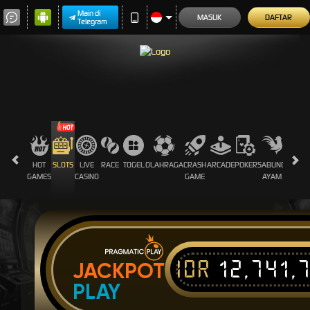
Main di
MASUK
DAFTAR
Telegram
HOT
SLOTS
LIVE
RACE
TOGEL
OLAHRAGA
CRASH
ARCADE
POKER
SABUNG
PROMO
GAMES
CASINO
GAME
AYAM
IDR
12,741,
JACKPOT
PLAY