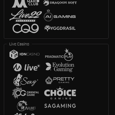
Live Casino