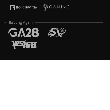
Sabung Ayam