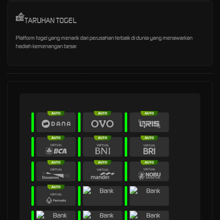
TARUHAN TOGEL
Platform togel yang menarik dari perusahan terbaik di dunia yang menawarkan
hadiah kemenangan besar