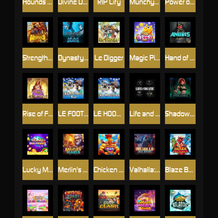
Hounds Of Hell
Divine Drop
RIP City
Munchy Milo
Power of 10
Strength Of Hercules
Dynasty of Death
Le Digger
Magic Piggy OG
Hand of Anubis
Rise of Fortuna
LE FOOTBALL FAN
LE HOOLIGAN
Life and Death
Shadow Treasure
Lucky Multifruit
Merlin's Mania
Chicken Man
Valhalla: Wild Winter
Blaze Buddies