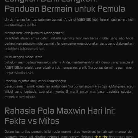
Panduan Bermain untuk Pemula
Untuk memastikan pengalaman bermain Anda di AGEN108 lebih terarah dan aman, ikuti
panduan dasar berikut:
Manajemen Saldo (Bankroll Management)
Ini adalah aturan emas dalam industri igaming. Tentukan batas modal yang siap Anda
pertaruhkan sebelum mulai bermain. Jangan pernah menggunakan uang yang dialokasikan
untuk kebutuhan sehari-hari.
Mulai dengan Mode Demo
Sebelum mempertaruhkan saldo utama Anda, manfaatkan fitur slot demo yang tersedia di
AGEN108. Ini adalah cara terbaik untuk mempelajari grafik, fitur bonus, dan ritme permainan
tanpa risiko finansial.
Pahami Paytable Dan Simbol Kemenangan
Setiap game memiliki kombinasi simbol dan fitur bonus (seperti Free Spins, Multipliers, atau
Wilds) yang berbeda. Luangkan waktu 2 menit untuk membaca paytable sebelum
menekan tombol spin.
Rahasia Pola Maxwin Hari Ini:
Fakta vs Mitos
Dalam komunitas pemain, istilah pola maxwin atau kombinasi jumlah spin manual dan
otomatis sering kali dibahas sebagai kunci sukses. Sebagai
situs slot
terpercaya yang