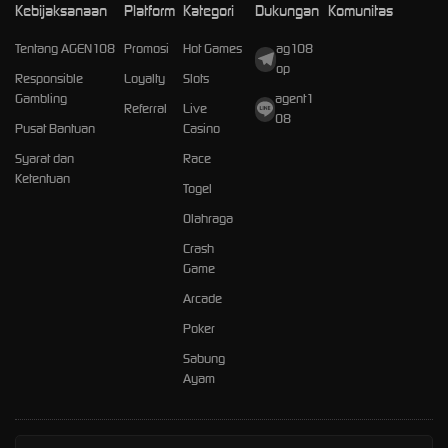
Kebijaksanaan
Platform
Kategori
Dukungan
Komunitas
Tentang AGEN108
Promosi
Hot Games
ag108
op
Responsible
Loyalty
Slots
Gambling
agent1
Referral
Live
08
Pusat Bantuan
Casino
Syarat dan
Race
Ketentuan
Togel
Olahraga
Crash
Game
Arcade
Poker
Sabung
Ayam