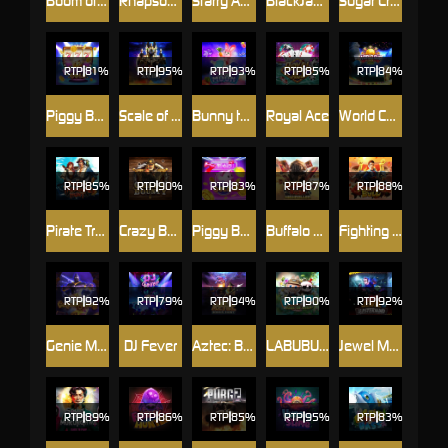
Boom of Prosperity
Rhapsody of Muertos
Starry Adventure
BlackJack21
Sugar Crush
RTP
81%
RTP
95%
RTP
93%
RTP
85%
RTP
84%
Piggy Bank Gold
Scale of Heaven: Anubis
Bunny to the Moon
Royal Ace
World Cup Final
RTP
85%
RTP
90%
RTP
83%
RTP
87%
RTP
88%
Pirate Treasure Hunt
Crazy Bounty
Piggy Bank Gold 2
Buffalo Rush HIGHROLLER
Fighting Bull
RTP
92%
RTP
79%
RTP
94%
RTP
90%
RTP
92%
Genie Mystery
DJ Fever
Aztec: Bonus Hunt
LABUBU: Fall In Wild
Jewel Mastermind
RTP
89%
RTP
86%
RTP
85%
RTP
95%
RTP
83%