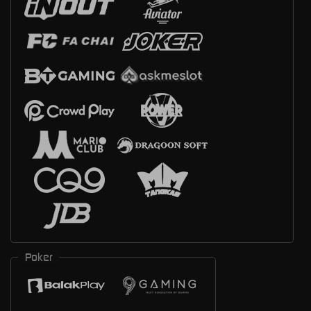
Poker