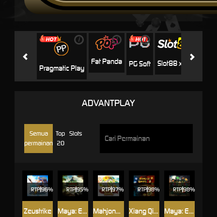
i
i
i
i
i
Facha
Fat Panda
Slot88 x PP
PG Soft
Pragmatic Play
ADVANTPLAY
Semua
Top
Slots
permainan
20
RTP
96%
RTP
95%
RTP
97%
RTP
98%
RTP
98%
Zeustrike
Maya: Elemental Totem
Mahjong Roar
Xiang Qi Ways 2
Maya: Elemental Totem 2