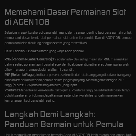
Memahami Dasar Permainan Slot
di AGEN108
Sebelum masuk ke strategi yang lebih mendalam, sangat penting bagi para pemain untuk
memahami dasar teknis dari permainan slot online itu sendiri. Dan di AGEN108, semua
permainan telah didukung dengan sistem yang tersertifikasi.
Berikut adalah 3 elemen utama yang wajib Anda pahami:
RNG (Random Number Generator):
Ini adalah otak dari setiap mesin slot. RNG memastikan
bahwa setiap putaran (spin) bersifat acak dan tidak dapat diprediksi atau dimanipulasi oleh
pihak manapun, termasuk oleh platform itu sendiri.
RTP (Return to Player):
Indikator persentase teoritis dari total uang yang dipertaruhkan yang
akan dikembalikan kepada pemain dalam jangka panjang. Memilih game dengan RTP
tinggi (di atas 96%) adalah langkah awal yang tepat.
Volatilitas:
Menentukan karakteristik risiko game. Volatilitas tinggi berarti hadiah besar tetapi
butuh kesabaran untuk mendapatkannya, sedangkan volatilitas rendah menawarkan
kemenangan kecil yang lebih sering.
Langkah Demi Langkah:
Panduan Bermain untuk Pemula
Untuk memastikan pengalaman bermain Anda di AGEN108 lebih terarah dan aman, ikuti