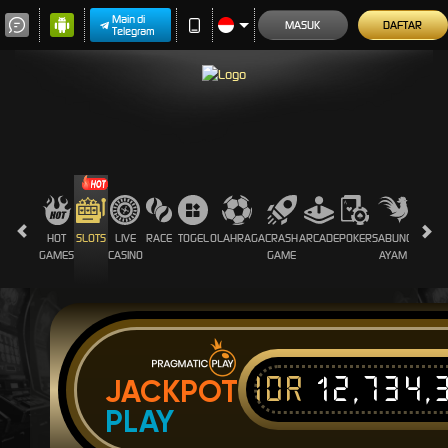
Main di
MASUK
DAFTAR
Telegram
HOT
SLOTS
LIVE
RACE
TOGEL
OLAHRAGA
CRASH
ARCADE
POKER
SABUNG
PROMO
GAMES
CASINO
GAME
AYAM
IDR
12,734,
JACKPOT
PLAY