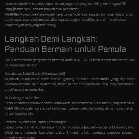
akan dikembalikan kepada pemain dalam jangka panjang. Memilih game dengan RTP
tinggi (di atas 96%) adalah langkah awal yang tepat.
Volatilitas:
Menentukan karakteristik risiko game. Volatilitas tinggi berarti hadiah besar tetapi
butuh kesabaran untuk mendapatkannya, sedangkan volatilitas rendah menawarkan
kemenangan kecil yang lebih sering.
Langkah Demi Langkah:
Panduan Bermain untuk Pemula
Untuk memastikan pengalaman bermain Anda di AGEN108 lebih terarah dan aman, ikuti
panduan dasar berikut:
Manajemen Saldo (Bankroll Management)
Ini adalah aturan emas dalam industri igaming. Tentukan batas modal yang siap Anda
pertaruhkan sebelum mulai bermain. Jangan pernah menggunakan uang yang dialokasikan
untuk kebutuhan sehari-hari.
Mulai dengan Mode Demo
Sebelum mempertaruhkan saldo utama Anda, manfaatkan fitur slot demo yang tersedia di
AGEN108. Ini adalah cara terbaik untuk mempelajari grafik, fitur bonus, dan ritme permainan
tanpa risiko finansial.
Pahami Paytable Dan Simbol Kemenangan
Setiap game memiliki kombinasi simbol dan fitur bonus (seperti Free Spins, Multipliers, atau
Wilds) yang berbeda. Luangkan waktu 2 menit untuk membaca paytable sebelum
menekan tombol spin.