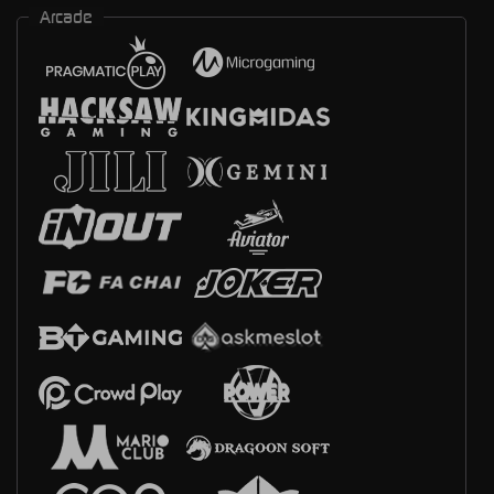
Arcade