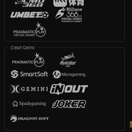
Crash Game