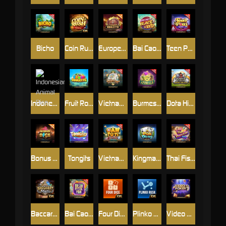
Bicho
Coin Rush Deluxe
European Roulette
Bai Cao Black & Red
Teen Patti Versus
Indonesian Animal Dice
Fruit Roulette
Vietnam Fish Prawn Crab
Burmese 6 Animals
Dota Hi-Lo
Bonus Dice
Tongits
Vietnam Rock Paper Scissors
Kingmaker Pok Deng
Thai Fish Prawn Crab GO!
Baccarat: Multi
Bai Cao Mystic Four
Four Dice
Plinko Rush
Video Poker