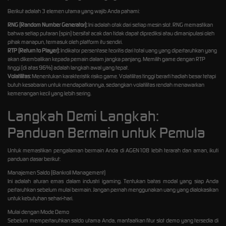
Berikut adalah 3 elemen utama yang wajib Anda pahami:
RNG (Random Number Generator):
Ini adalah otak dari setiap mesin slot. RNG memastikan
bahwa setiap putaran (spin) bersifat acak dan tidak dapat diprediksi atau dimanipulasi oleh
pihak manapun, termasuk oleh platform itu sendiri.
RTP (Return to Player):
Indikator persentase teoritis dari total uang yang dipertaruhkan yang
akan dikembalikan kepada pemain dalam jangka panjang. Memilih game dengan RTP
tinggi (di atas 96%) adalah langkah awal yang tepat.
Volatilitas:
Menentukan karakteristik risiko game. Volatilitas tinggi berarti hadiah besar tetapi
butuh kesabaran untuk mendapatkannya, sedangkan volatilitas rendah menawarkan
kemenangan kecil yang lebih sering.
Langkah Demi Langkah:
Panduan Bermain untuk Pemula
Untuk memastikan pengalaman bermain Anda di AGEN108 lebih terarah dan aman, ikuti
panduan dasar berikut:
Manajemen Saldo (Bankroll Management)
Ini adalah aturan emas dalam industri igaming. Tentukan batas modal yang siap Anda
pertaruhkan sebelum mulai bermain. Jangan pernah menggunakan uang yang dialokasikan
untuk kebutuhan sehari-hari.
Mulai dengan Mode Demo
Sebelum mempertaruhkan saldo utama Anda, manfaatkan fitur slot demo yang tersedia di