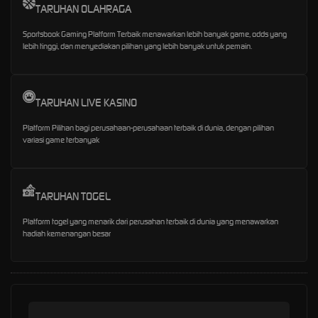
TARUHAN OLAHRAGA
Sportsbook Gaming Platform Terbaik menawarkan lebih banyak game, odds yang
lebih tinggi, dan menyediakan pilihan yang lebih banyak untuk pemain.
TARUHAN LIVE KASINO
Platform Pilihan bagi perusahaan-perusahaan terbaik di dunia, dengan pilihan
variasi game terbanyak
TARUHAN TOGEL
Platform togel yang menarik dari perusahan terbaik di dunia yang menawarkan
hadiah kemenangan besar