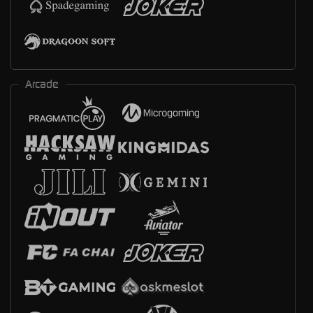
Arcade