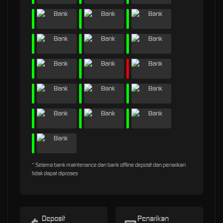
* Selama bank maintenance dan bank offline deposit dan penarikan
tidak dapat diproses
Deposit
Penarikan