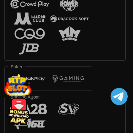
Poker
Sabung Ayam