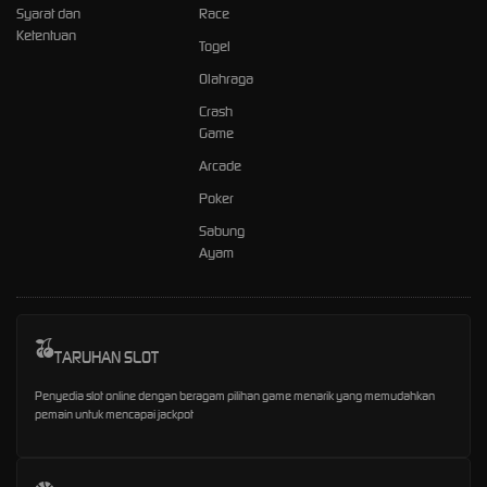
Syarat dan
Race
Ketentuan
Togel
Olahraga
Crash
Game
Arcade
Poker
Sabung
Ayam
TARUHAN SLOT
Penyedia slot online dengan beragam pilihan game menarik yang memudahkan
pemain untuk mencapai jackpot