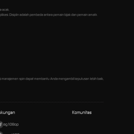
a acak.
likasi. Disiplin adalah pembeda antara pemain bijak dan pemain amatir.
tegi manajemen spin dapat membantu Anda mengambil keputusan lebih baik,
ukungan
Komunitas
ag108op