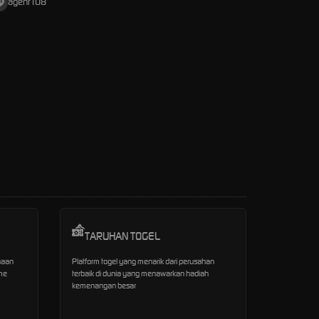
agent108
TARUHAN TOGEL
haan
Platform togel yang menarik dari perusahan
ame
terbaik di dunia yang menawarkan hadiah
kemenangan besar