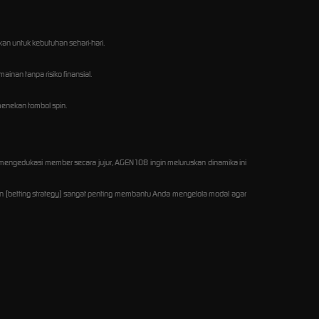
an untuk kebutuhan sehari-hari.
inan tanpa risiko finansial.
menekan tombol spin.
mengedukasi member secara jujur, AGEN108 ingin meluruskan dinamika ini
n (betting strategy) sangat penting membantu Anda mengelola modal agar