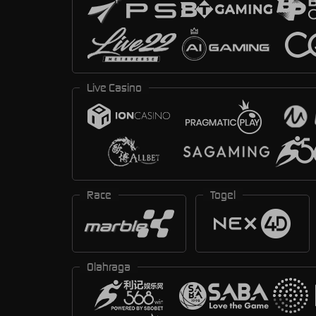
Live Casino
Race
Togel
Olahraga