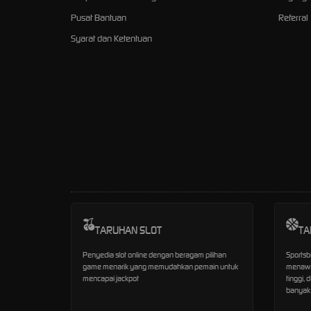
Pusat Bantuan
Referral
Syarat dan Ketentuan
TARUHAN SLOT
TA
Penyedia slot online dengan beragam pilihan
Sportsb
game menarik yang memudahkan pemain untuk
menawar
mencapai jackpot
tinggi,
banyak 