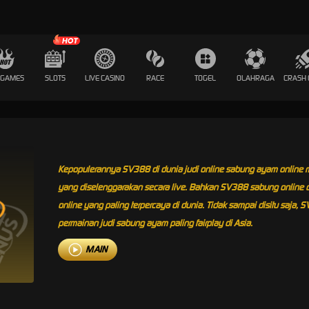
 GAMES
SLOTS
LIVE CASINO
RACE
TOGEL
OLAHRAGA
CRASH
Kepopulerannya SV388 di dunia judi online sabung ayam online
yang diselenggarakan secara live. Bahkan SV388 sabung online 
online yang paling terpercaya di dunia. Tidak sampai disitu saja
permainan judi sabung ayam paling fairplay di Asia.
MAIN