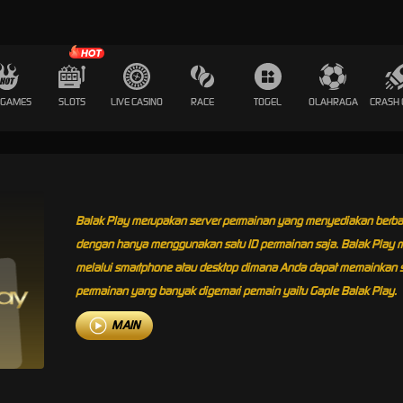
 GAMES
SLOTS
LIVE CASINO
RACE
TOGEL
OLAHRAGA
CRASH
Balak Play merupakan server permainan yang menyediakan berb
dengan hanya menggunakan satu ID permainan saja. Balak Play 
melalui smartphone atau desktop dimana Anda dapat memainkan 
permainan yang banyak digemari pemain yaitu Gaple Balak Play.
MAIN