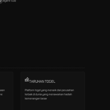
agent108
TARUHAN TOGEL
haan
Platform togel yang menarik dari perusahan
ame
terbaik di dunia yang menawarkan hadiah
kemenangan besar