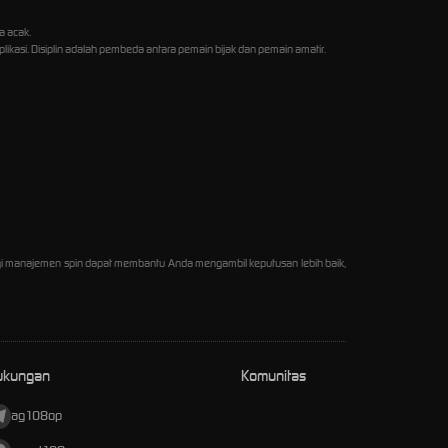
a acak.
likasi. Disiplin adalah pembeda antara pemain bijak dan pemain amatir.
tegi manajemen spin dapat membantu Anda mengambil keputusan lebih baik,
ukungan
Komunitas
ag108op