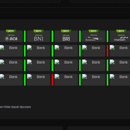
an tidak dapat diproses