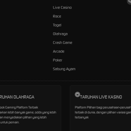
Live Casino
Race
Togel
Olahraga
Crash Game
Arcade
Poker
Sabung Ayam
RUHAN OLAHRAGA
TARUHAN LIVE KASINO
ook Gaming Platform Terbaik
Platform Pilihan bagi perusahaan-perusa
kan lebih banyak game, odds yang lebih
terbaik di dunia, dengan pilihan variasi g
 dan menyediakan pilihan yang lebih
terbanyak
untuk pemain.