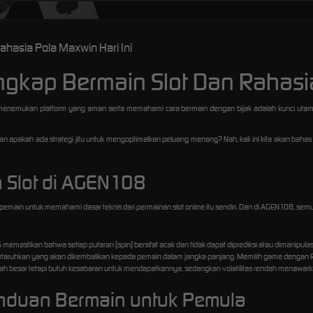
asia Pola Maxwin Hari Ini
kap Bermain Slot Dan Rahasia 
an menemukan platform yang aman serta memahami cara bermain dengan bijak adalah kunci utama 
an apakah ada strategi jitu untuk mengoptimalkan peluang menang? Nah, kali ini kita akan bahas
 Slot di AGEN108
emain untuk memahami dasar teknis dari permainan slot online itu sendiri. Dan di AGEN108, semu
NG memastikan bahwa setiap putaran (spin) bersifat acak dan tidak dapat diprediksi atau dimanipulas
dipertaruhkan yang akan dikembalikan kepada pemain dalam jangka panjang. Memilih game dengan R
 hadiah besar tetapi butuh kesabaran untuk mendapatkannya, sedangkan volatilitas rendah menawar
nduan Bermain untuk Pemula