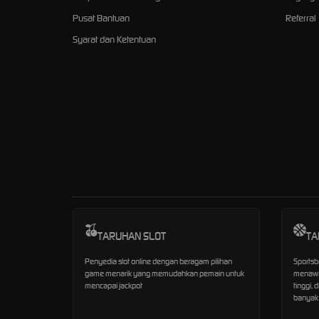
Pusat Bantuan
Referral
Syarat dan Ketentuan
TARUHAN SLOT
TA
Penyedia slot online dengan beragam pilihan
Sportsb
game menarik yang memudahkan pemain untuk
menawar
mencapai jackpot
tinggi,
banyak 