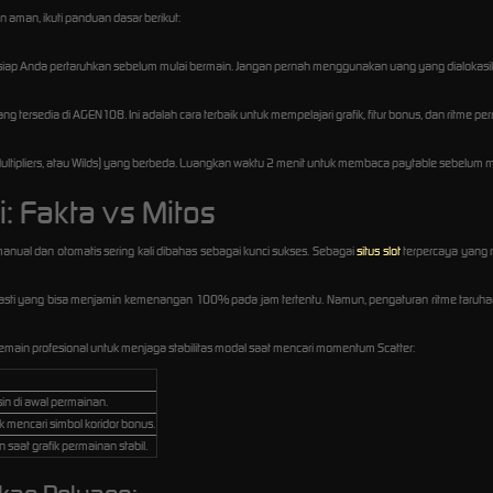
aman, ikuti panduan dasar berikut:
g siap Anda pertaruhkan sebelum mulai bermain. Jangan pernah menggunakan uang yang dialokasik
ersedia di AGEN108. Ini adalah cara terbaik untuk mempelajari grafik, fitur bonus, dan ritme perma
, Multipliers, atau Wilds) yang berbeda. Luangkan waktu 2 menit untuk membaca paytable sebelum 
: Fakta vs Mitos
anual dan otomatis sering kali dibahas sebagai kunci sukses. Sebagai
situs slot
terpercaya yang 
pasti yang bisa menjamin kemenangan 100% pada jam tertentu. Namun, pengaturan ritme taruha
emain profesional untuk menjaga stabilitas modal saat mencari momentum Scatter:
sin di awal permainan.
mencari simbol koridor bonus.
 saat grafik permainan stabil.