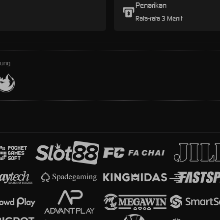
Penarikan
Rata-rata 3 Menit
kung