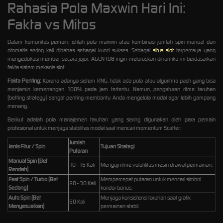
Rahasia Pola Maxwin Hari Ini:
Fakta vs Mitos
Dalam komunitas pemain, istilah pola maxwin atau kombinasi jumlah spin manual dan
otomatis sering kali dibahas sebagai kunci sukses. Sebagai
situs slot
terpercaya yang
mengedukasi member secara jujur, AGEN108 ingin meluruskan dinamika ini berdasarkan
fakta sistem mekanis slot:
Fakta Penting:
Karena adanya sistem RNG, tidak ada pola atau algoritma pasti yang bisa
menjamin kemenangan 100% pada jam tertentu. Namun, pengaturan ritme taruhan
(betting strategy) sangat penting membantu Anda mengelola modal agar lebih gampang
menang.
Berikut adalah pola manajemen taruhan yang sering digunakan oleh para pemain
profesional untuk menjaga stabilitas modal saat mencari momentum Scatter:
Jumlah
Jenis Fitur / Spin
Tujuan Strategi
Putaran
Manual Spin (Bet
10 - 15 Kali
Menguji ritme volatilitas mesin di awal permainan.
Rendah)
Fast Spin / Turbo (Bet
Mempercepat putaran untuk mencari simbol
20 - 30 Kali
Sedang)
koridor bonus.
Auto Spin (Bet
Menjaga konsistensi taruhan saat grafik
50 Kali
Menyesuaikan)
permainan stabil.