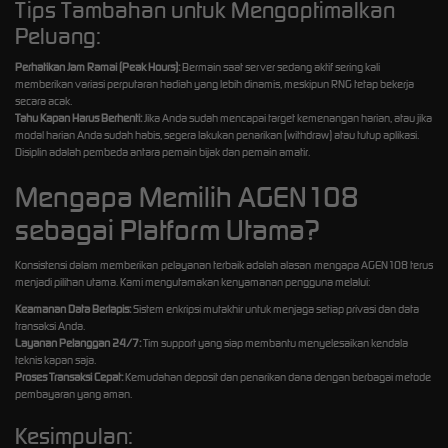
Tips Tambahan untuk Mengoptimalkan
Peluang:
Perhatikan Jam Ramai (Peak Hours):
Bermain saat server sedang aktif sering kali
memberikan variasi perputaran hadiah yang lebih dinamis, meskipun RNG tetap bekerja
secara acak.
Tahu Kapan Harus Berhenti:
Jika Anda sudah mencapai target kemenangan harian, atau jika
modal harian Anda sudah habis, segera lakukan penarikan (withdraw) atau tutup aplikasi.
Disiplin adalah pembeda antara pemain bijak dan pemain amatir.
Mengapa Memilih AGEN108
sebagai Platform Utama?
Konsistensi dalam memberikan pelayanan terbaik adalah alasan mengapa AGEN108 terus
menjadi pilihan utama. Kami mengutamakan kenyamanan pengguna melalui:
Keamanan Data Berlapis:
Sistem enkripsi mutakhir untuk menjaga setiap privasi dan data
transaksi Anda.
Layanan Pelanggan 24/7:
Tim support yang siap membantu menyelesaikan kendala
teknis kapan saja.
Proses Transaksi Cepat:
Kemudahan deposit dan penarikan dana dengan berbagai metode
pembayaran yang aman.
Kesimpulan: