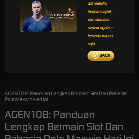
3D realistis,
taruhan cepat,
dan simulasi
seperti nyata —
tersedia kapan
saja.
MAIN
AGEN108: Panduan Lengkap Bermain Slot Dan Rahasia
Pola Maxwin Hari Ini
AGEN108: Panduan
Lengkap Bermain Slot Dan
Rahasia Pola Maxwin Hari Ini