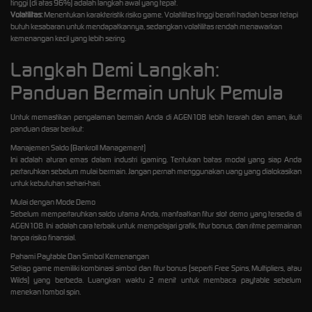
tinggi (di atas 96%) adalah langkah awal yang tepat.
Volatilitas:
Menentukan karakteristik risiko game. Volatilitas tinggi berarti hadiah besar tetapi
butuh kesabaran untuk mendapatkannya, sedangkan volatilitas rendah menawarkan
kemenangan kecil yang lebih sering.
Langkah Demi Langkah:
Panduan Bermain untuk Pemula
Untuk memastikan pengalaman bermain Anda di AGEN108 lebih terarah dan aman, ikuti
panduan dasar berikut:
Manajemen Saldo (Bankroll Management)
Ini adalah aturan emas dalam industri igaming. Tentukan batas modal yang siap Anda
pertaruhkan sebelum mulai bermain. Jangan pernah menggunakan uang yang dialokasikan
untuk kebutuhan sehari-hari.
Mulai dengan Mode Demo
Sebelum mempertaruhkan saldo utama Anda, manfaatkan fitur slot demo yang tersedia di
AGEN108. Ini adalah cara terbaik untuk mempelajari grafik, fitur bonus, dan ritme permainan
tanpa risiko finansial.
Pahami Paytable Dan Simbol Kemenangan
Setiap game memiliki kombinasi simbol dan fitur bonus (seperti Free Spins, Multipliers, atau
Wilds) yang berbeda. Luangkan waktu 2 menit untuk membaca paytable sebelum
menekan tombol spin.