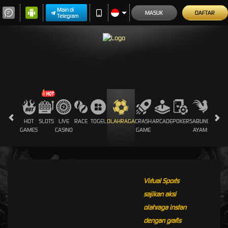
Main di
MASUK
DAFTAR
Telegram
HOT
SLOTS
LIVE
RACE
TOGEL
OLAHRAGA
CRASH
ARCADE
POKER
SABUNG
PROMO
GAMES
CASINO
GAME
AYAM
Virtual Sports
sajikan aksi
olahraga instan
dengan grafis